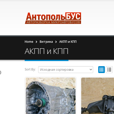
Home
Витрина
АКПП и КПП
АКПП и КПП
Sort By:
)