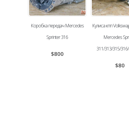
Коробка передач Mercedes
Кулиса кпп Volkswag
Sprinter 316
Mercedes Spri
311/313/315/316
$
800
$
80