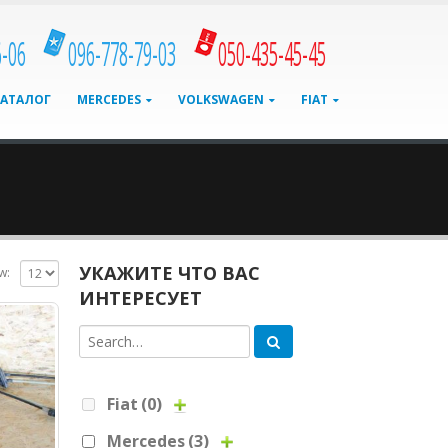
6-06
096-778-79-03
050-435-45-45
КАТАЛОГ
MERCEDES
VOLKSWAGEN
FIAT
УКАЖИТЕ ЧТО ВАС
w:
ИНТЕРЕСУЕТ
Fiat
(0)
Mercedes
(3)