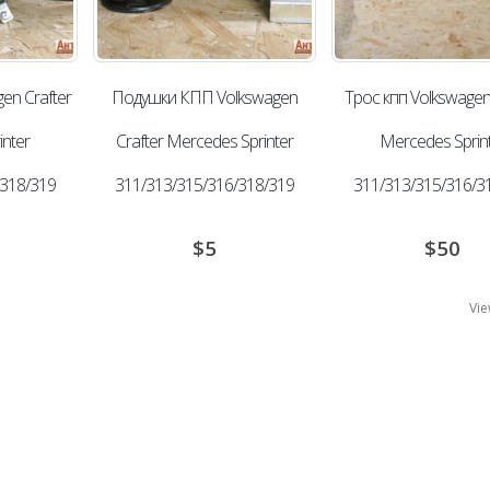
en Сrafter
Подушки КПП Volkswagen
Трос кпп Volkswagen 
nter
Сrafter Mercedes Sprinter
Mercedes Sprin
/318/319
311/313/315/316/318/319
311/313/315/316/3
$
5
$
50
Vie