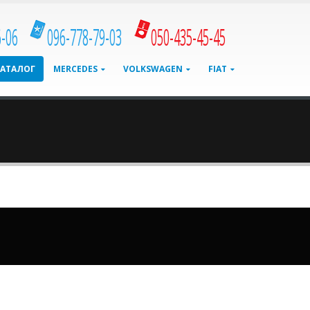
6-06
096-778-79-03
050-435-45-45
КАТАЛОГ
MERCEDES
VOLKSWAGEN
FIAT