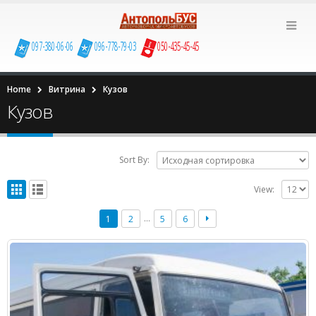
097-380-06-06
096-778-79-03
050-435-45-45
Home
Витрина
Кузов
Кузов
Sort By:
View:
…
1
2
5
6