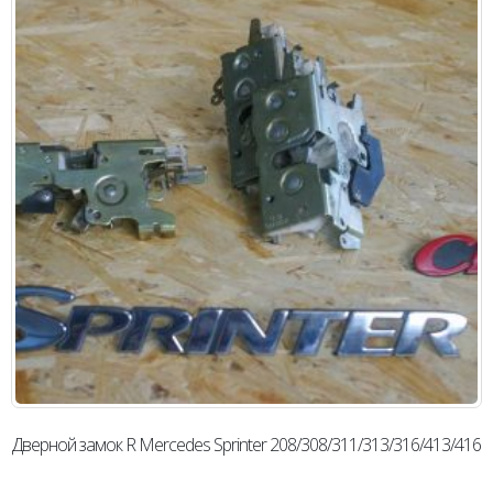
Дверной замок R Mercedes Sprinter 208/308/311/313/316/413/416