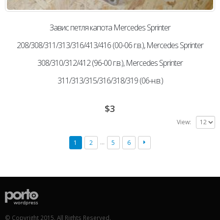
Завис петля капота Mercedes Sprinter
208/308/311/313/316/413/416 (00-06 г.в.), Mercedes Sprinter
308/310/312/412 (96-00 г.в.), Mercedes Sprinter
311/313/315/316/318/319 (06-н.в.)
$
3
View:
…
1
2
5
6
© Copyright 2015. All Rights Reserved.