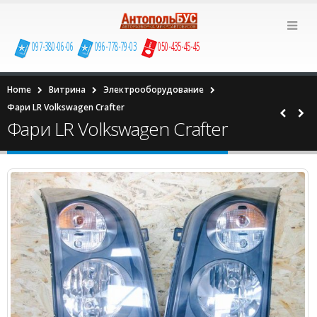
097-380-06-06
096-778-79-03
050-435-45-45
Home
Витрина
Электрооборудование
Фари LR Volkswagen Сrafter
Фари LR Volkswagen Сrafter