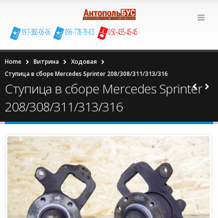
097-380-06-06
096-778-79-03
050-435-45-45
Home
Витрина
Ходовая
Ступица в сборе Mercedes Sprinter 208/308/311/313/316
Ступица в сборе Mercedes Sprinter
208/308/311/313/316