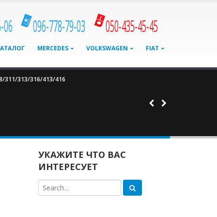
6-06
096-778-79-03
050-435-45-45
КАТАЛОГ
MERCEDES
VOLKSWAGEN
FIAT
8/311/313/316/413/416
УКАЖИТЕ ЧТО ВАС
ИНТЕРЕСУЕТ