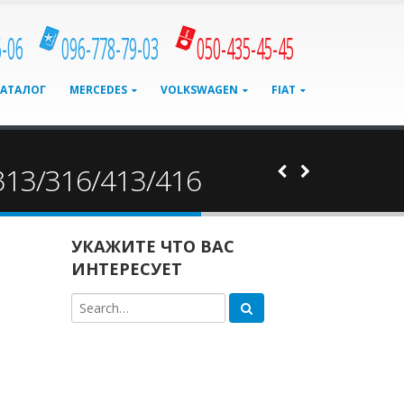
6-06
096-778-79-03
050-435-45-45
КАТАЛОГ
MERCEDES
VOLKSWAGEN
FIAT
313/316/413/416
УКАЖИТЕ ЧТО ВАС
ИНТЕРЕСУЕТ