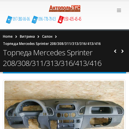
097-380-06-06
096-778-79-03
050-435-45-45
Home
Витрина
Салон
Торпеда Mercedes Sprinter 208/308/311/313/316/413/416
Торпеда Mercedes Sprinter
208/308/311/313/316/413/416