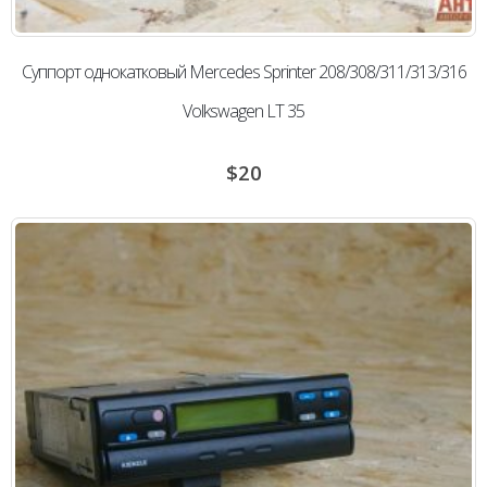
Суппорт однокатковый Mercedes Sprinter 208/308/311/313/316
Volkswagen LT 35
$
20