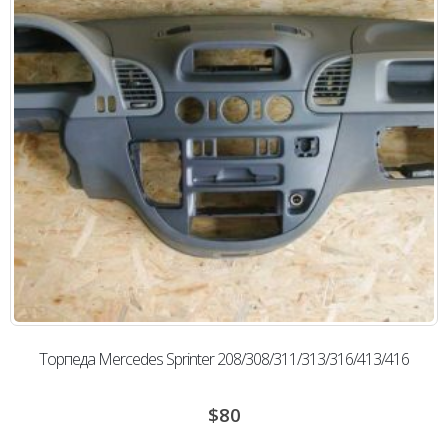
Торпеда Mercedes Sprinter 208/308/311/313/316/413/416
$
80