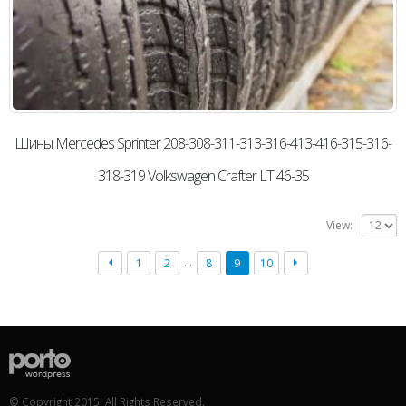
Шины Mercedes Sprinter 208-308-311-313-316-413-416-315-316-
318-319 Volkswagen Crafter LT 46-35
View:
…
1
2
8
9
10
© Copyright 2015. All Rights Reserved.