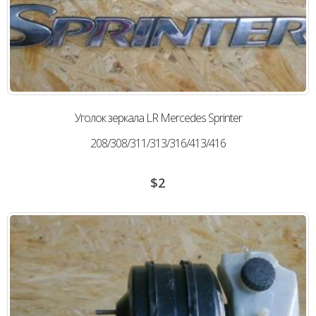
Уголок зеркала LR Mercedes Sprinter
208/308/311/313/316/413/416
$
2