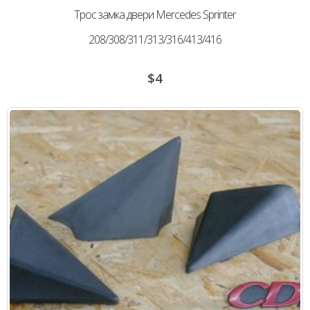
Трос замка двери Mercedes Sprinter
208/308/311/313/316/413/416
$
4