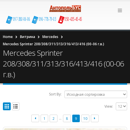
097-380-06-06
096-778-79-03
050-435-45-45
Home
Витрина
Mercedes
Mercedes Sprinter 208/308/311/313/316/413/416 (00-06 г.в.)
Mercedes Sprinter
208/308/311/313/316/413/416 (00-06
г.в.)
Sort By:
View:
…
1
2
8
9
10